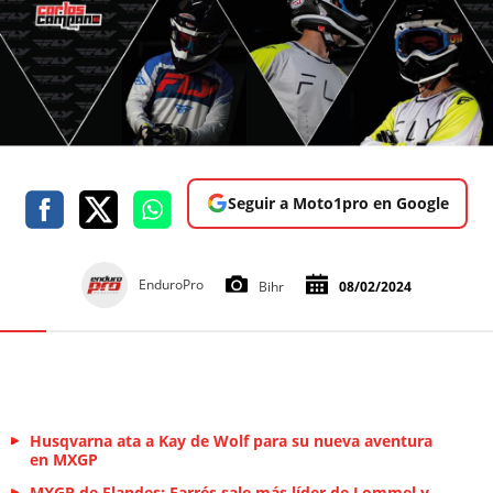
Seguir a Moto1pro en Google
EnduroPro
Bihr
08/02/2024
Husqvarna ata a Kay de Wolf para su nueva aventura
en MXGP
MXGP de Flandes: Farrés sale más líder de Lommel y