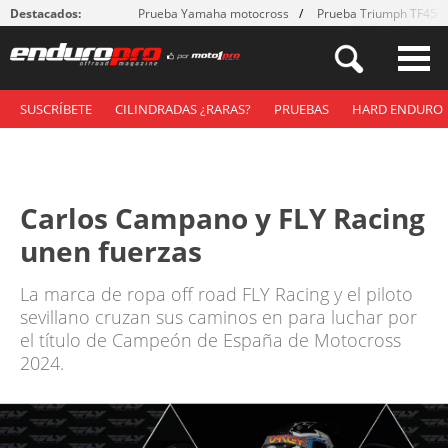
Destacados:
Prueba Yamaha motocross
Prueba Triumph TF450
SUSCRÍBETE
CILINDRADAS ¿RARAS?
PRUEBAS
HARD ENDURO
Carlos Campano y FLY Racing
unen fuerzas
La marca de ropa off road FLY Racing y el piloto
sevillano cruzan sus caminos en para luchar por
el título de Campeón de España de Motocross
2024.