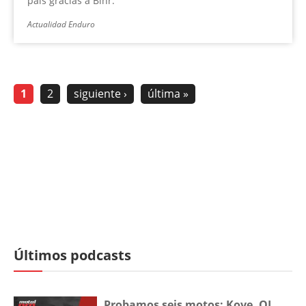
país gracias a Bihr.
Actualidad Enduro
1
2
siguiente ›
última »
Últimos podcasts
Probamos seis motos: Kove, QJ