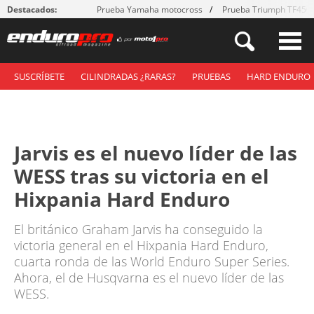
Destacados:
Prueba Yamaha motocross
Prueba Triumph TF450
SUSCRÍBETE
CILINDRADAS ¿RARAS?
PRUEBAS
HARD ENDURO
Jarvis es el nuevo líder de las
WESS tras su victoria en el
Hixpania Hard Enduro
El británico Graham Jarvis ha conseguido la
victoria general en el Hixpania Hard Enduro,
cuarta ronda de las World Enduro Super Series.
Ahora, el de Husqvarna es el nuevo líder de las
WESS.