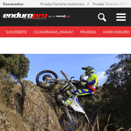
Destacados:
Prueba Yamaha motocross
Prueba Triumph TF450
SUSCRÍBETE
CILINDRADAS ¿RARAS?
PRUEBAS
HARD ENDURO