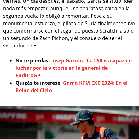
viernes. Un día después, el sábado, García se situó líder
nada más empezar, aunque una aparatosa caída en la
segunda vuelta lo obligó a remontar. Pese a su
monumental esfuerzo, el piloto de Súria finalmente tuvo
que conformarse con el segundo puesto Scratch, a sólo
un segundo de Zach Pichon, y el consuelo de ser el
vencedor de E1.
No te pierdas:
Josep García: "La 250 es capaz de
luchar por la victoria en la general de
EnduroGP"
Quizás te interese:
Gama KTM EXC 2024: En el
Reino del Cielo