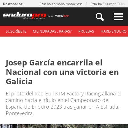
Destacados:
Prueba Yamaha motocross
Prueba Triumph TF450
SUSCRÍBETE
CILINDRADAS ¿RARAS?
PRUEBAS
HARD ENDURO
Josep García encarrila el
Nacional con una victoria en
Galicia
El piloto del Red Bull KTM Factory Racing allana el
camino hacia el título en el Campeonato de
España de Enduro 2023 tras ganar en A Estrada,
Pontevedra.