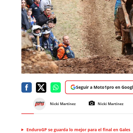
Seguir a Moto1pro en Goog
Nicki Martínez
Nicki Martínez
EnduroGP se guarda lo mejor para el final en Gales