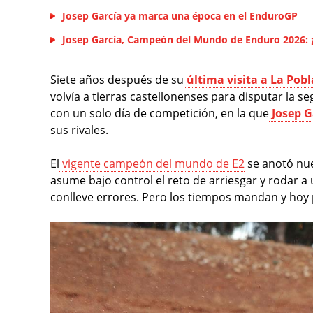
Josep García ya marca una época en el EnduroGP
Josep García, Campeón del Mundo de Enduro 2026: ¡
Siete años después de su
última visita a La Pob
volvía a tierras castellonenses para disputar la 
con un solo día de competición, en la que
Josep G
sus rivales.
El
vigente campeón del mundo de E2
se anotó nuev
asume bajo control el reto de arriesgar y rodar a 
conlleve errores. Pero los tiempos mandan y hoy po