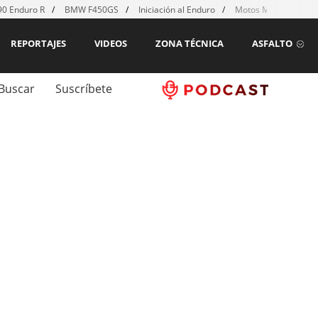
0 Enduro R
BMW F450GS
Iniciación al Enduro
Motos MX para emp
REPORTAJES
VIDEOS
ZONA TÉCNICA
ASFALTO
Buscar
Suscríbete