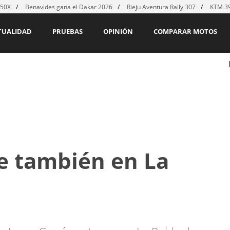
450X
Benavides gana el Dakar 2026
Rieju Aventura Rally 307
KTM 39
TUALIDAD
PRUEBAS
OPINIÓN
COMPARAR MOTOS
e también en La