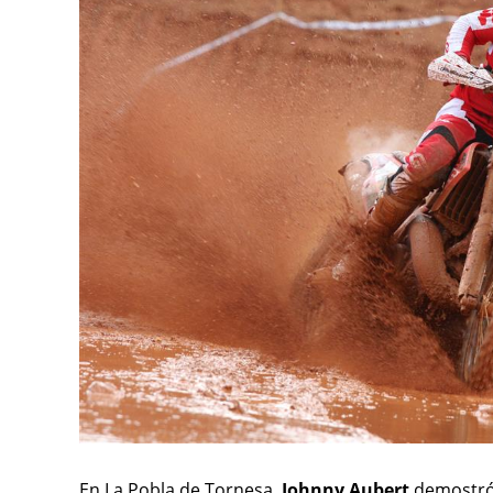
En La Pobla de Tornesa,
Johnny Aubert
demostró