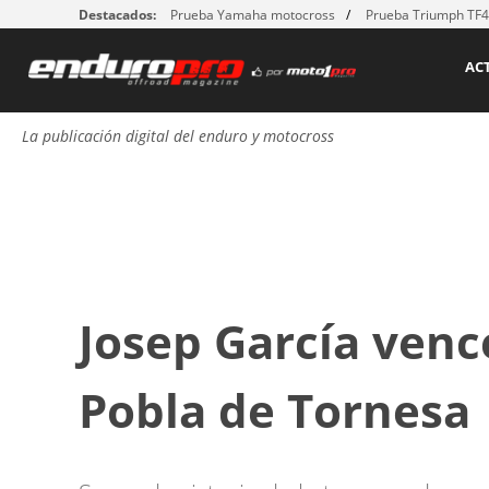
Destacados:
Prueba Yamaha motocross
Prueba Triumph TF
AC
La publicación digital del enduro y motocross
Josep García venc
Pobla de Tornesa