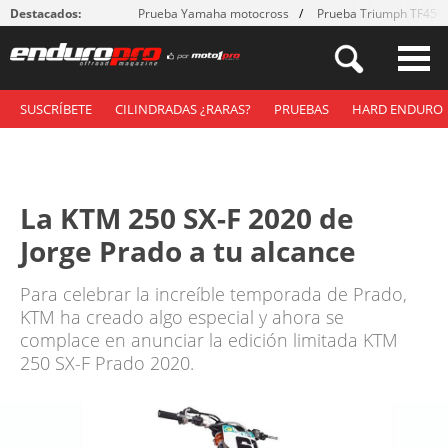
Destacados:
Prueba Yamaha motocross
Prueba Triumph TF450
SUSCRÍBETE
CILINDRADAS ¿RARAS?
PRUEBAS
HARD ENDURO
La KTM 250 SX-F 2020 de
Jorge Prado a tu alcance
Para celebrar la increíble temporada de Prado,
KTM ha creado algo especial y ahora se
complace en anunciar la edición limitada KTM
250 SX-F Prado 2020.