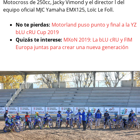
Motocross de 250cc, Jacky Vimond y el director l del
equipo oficial MJC Yamaha EMX125, Loïc Le Foll.
No te pierdas:
Motorland puso punto y final a la YZ
bLU cRU Cup 2019
Quizás te interese:
MXoN 2019: La bLU cRU y FIM
Europa juntas para crear una nueva generación