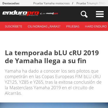
Destacados:
Prueba Yamaha motocross
Prueba Triumph TF450
SUSCRÍBETE
CILINDRADAS ¿RARAS?
PRUEBAS
HARD ENDURO
La temporada bLU cRU 2019
de Yamaha llega a su fin
Yamaha ha dado a conocer los seis pilotos que
competirán en las Copas Europeas FIM bLU cRU
YZ125, YZ85 e YZ65, tras la exitosa conclusión de
la Masterclass Yamaha 2019 en el circuito de
Alcarràs.