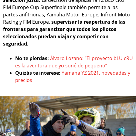
selección justa.
La decisión de aplazar la YZ bLU cRU
FIM Europe Cup Superfinale también permite a las
partes anfitrionas, Yamaha Motor Europe, Infront Moto
Racing y FIM Europe,
supervisar la reapertura de las
fronteras para garantizar que todos los pilotos
seleccionados puedan viajar y competir con
seguridad.
No te pierdas:
Álvaro Lozano: “El proyecto bLU cRU
es la aventura que yo soñé de pequeño”
Quizás te interese:
Yamaha YZ 2021, novedades y
precios