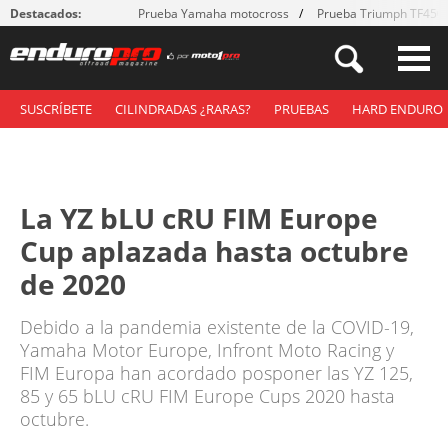
Destacados:
Prueba Yamaha motocross
Prueba Triumph TF450
SUSCRÍBETE
CILINDRADAS ¿RARAS?
PRUEBAS
HARD ENDURO
La YZ bLU cRU FIM Europe
Cup aplazada hasta octubre
de 2020
Debido a la pandemia existente de la COVID-19,
Yamaha Motor Europe, Infront Moto Racing y
FIM Europa han acordado posponer las YZ 125,
85 y 65 bLU cRU FIM Europe Cups 2020 hasta
octubre.