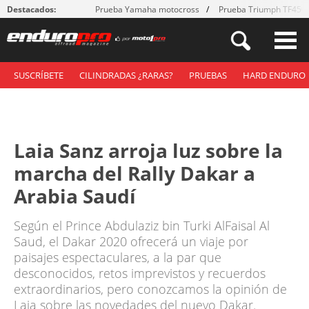
Destacados:
Prueba Yamaha motocross
Prueba Triumph TF450
SUSCRÍBETE
CILINDRADAS ¿RARAS?
PRUEBAS
HARD ENDURO
Laia Sanz arroja luz sobre la
marcha del Rally Dakar a
Arabia Saudí
Según el Prince Abdulaziz bin Turki AlFaisal Al
Saud, el Dakar 2020 ofrecerá un viaje por
paisajes espectaculares, a la par que
desconocidos, retos imprevistos y recuerdos
extraordinarios, pero conozcamos la opinión de
Laia sobre las novedades del nuevo Dakar.