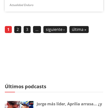
Actualidad Enduro
1
2
3
…
siguiente ›
última »
Últimos podcasts
Jorge más líder, Aprilia arrasa… ¿y