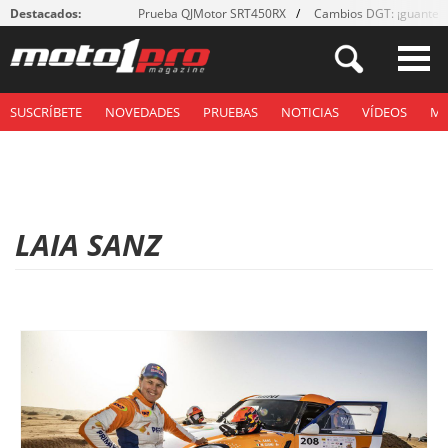
Destacados:
Prueba QJMotor SRT450RX
Cambios DGT: ¡guantes
SUSCRÍBETE
NOVEDADES
PRUEBAS
NOTICIAS
VÍDEOS
M
LAIA SANZ
P
á
g
i