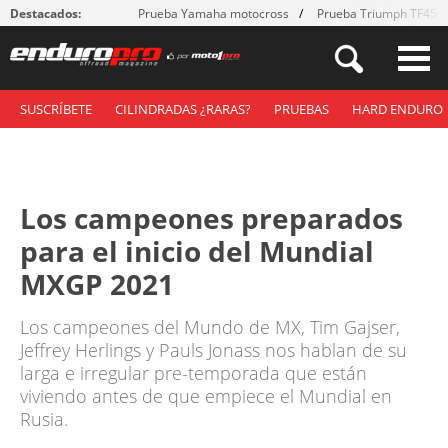
Destacados:
Prueba Yamaha motocross
Prueba Triumph TF450
SUSCRÍBETE
CILINDRADAS ¿RARAS?
PRUEBAS
HARD ENDURO
Los campeones preparados
para el inicio del Mundial
MXGP 2021
Los campeones del Mundo de MX, Tim Gajser,
Jeffrey Herlings y Pauls Jonass nos hablan de su
larga e irregular pre-temporada que están
viviendo antes de que empiece el Mundial en
Rusia.