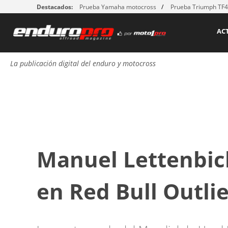
Destacados:
Prueba Yamaha motocross
Prueba Triumph TF
AC
La publicación digital del enduro y motocross
Manuel Lettenbichl
en Red Bull Outli