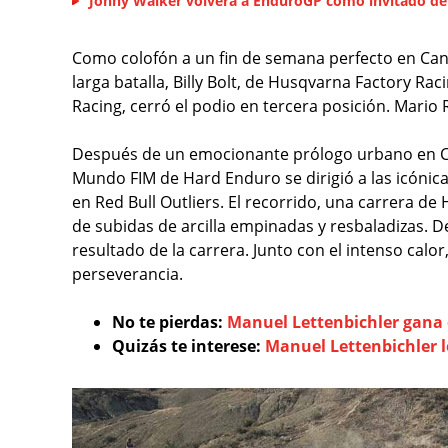
Jonny Walker volverá a EnduroGP como invitado de
Como colofón a un fin de semana perfecto en Canad
larga batalla, Billy Bolt, de Husqvarna Factory Ra
Racing, cerró el podio en tercera posición. Mario
Después de un emocionante prólogo urbano en Ca
Mundo FIM de Hard Enduro se dirigió a las icónica
en Red Bull Outliers. El recorrido, una carrera d
de subidas de arcilla empinadas y resbaladizas. De
resultado de la carrera. Junto con el intenso calo
perseverancia.
No te pierdas:
Manuel Lettenbichler gana 
Quizás te interese:
Manuel Lettenbichler l