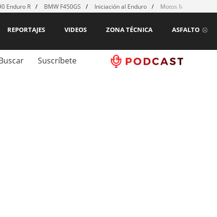
0 Enduro R
BMW F450GS
Iniciación al Enduro
Motos MX para emp
REPORTAJES
VIDEOS
ZONA TÉCNICA
ASFALTO
Buscar
Suscríbete