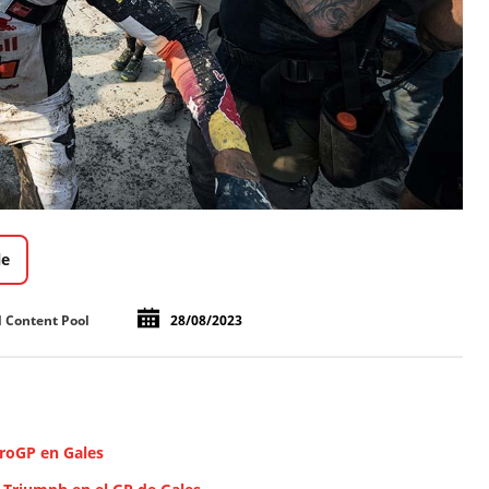
le
l Content Pool
28/08/2023
uroGP en Gales