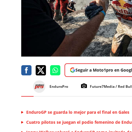
Seguir a Moto1pro en Goog
EnduroPro
Future7Media / Red Bul
EnduroGP se guarda lo mejor para el final en Gales
Cuatro pilotos se juegan el podio femenino de End