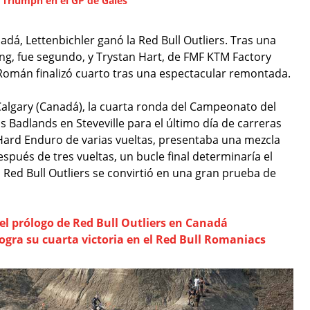
 Triumph en el GP de Gales
á, Lettenbichler ganó la Red Bull Outliers. Tras una
cing, fue segundo, y Trystan Hart, de FMF KTM Factory
 Román finalizó cuarto tras una espectacular remontada.
lgary (Canadá), la cuarta ronda del Campeonato del
s Badlands en Steveville para el último día de carreras
e Hard Enduro de varias vueltas, presentaba una mezcla
spués de tres vueltas, un bucle final determinaría el
r, Red Bull Outliers se convirtió en una gran prueba de
el prólogo de Red Bull Outliers en Canadá
ogra su cuarta victoria en el Red Bull Romaniacs