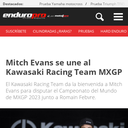
Destacados:
Prueba Yamaha motocross
Prueba Triumph TF450
SUSCRÍBETE
CILINDRADAS ¿RARAS?
PRUEBAS
HARD ENDURO
Mitch Evans se une al
Kawasaki Racing Team MXGP
El Kawasaki Racing Team da la bienvenida a Mitch
Evans para disputar el Campeonato del Mundo
de MXGP 2023 junto a Romain Febvre.