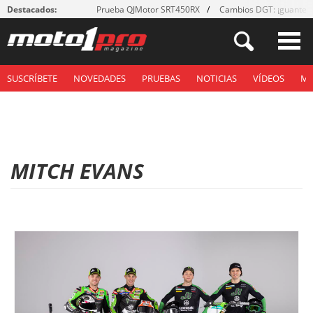
Destacados:
Prueba QJMotor SRT450RX
Cambios DGT: ¡guantes
SUSCRÍBETE
NOVEDADES
PRUEBAS
NOTICIAS
VÍDEOS
M
MITCH EVANS
P
á
g
i