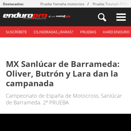
Destacados:
Prueba Yamaha motocross
Prueba Triumph TF450
SUSCRÍBETE
CILINDRADAS ¿RARAS?
PRUEBAS
HARD ENDURO
MX Sanlúcar de Barrameda:
Oliver, Butrón y Lara dan la
campanada
Campeonato de España de Motocross, Sanlúcar
de Barrameda. 2ª PRUEBA