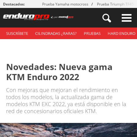
Destacados:
Prueba Yamaha motocross
Prueba Triumph TF450
SUSCRÍBETE
CILINDRADAS ¿RARAS?
PRUEBAS
HARD ENDURO
Novedades: Nueva gama
KTM Enduro 2022
Con mejoras que mejoran el rendimiento en
todos los modelos, la actualizada gama de
modelos KTM EXC 2022, ya está disponible en la
red de concesionarios oficiales KTM.