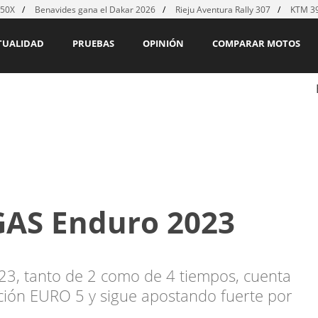
450X
Benavides gana el Dakar 2026
Rieju Aventura Rally 307
KTM 39
TUALIDAD
PRUEBAS
OPINIÓN
COMPARAR MOTOS
AS Enduro 2023
3, tanto de 2 como de 4 tiempos, cuenta
ción EURO 5 y sigue apostando fuerte por