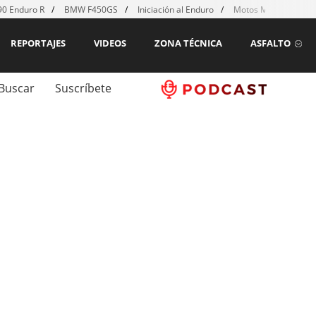
0 Enduro R
BMW F450GS
Iniciación al Enduro
Motos MX para emp
REPORTAJES
VIDEOS
ZONA TÉCNICA
ASFALTO
Buscar
Suscríbete