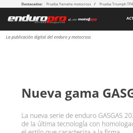
Destacados:
Prueba Yamaha motocross
Prueba Triumph TF
AC
La publicación digital del enduro y motocross
Nueva gama GASG
La nueva serie de enduro GASGAS 202
de la última tecnología con homologa
el estilo que caracteriza a la firma.