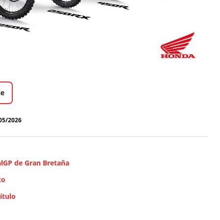
le
05/2026
ialGP de Gran Bretaña
to
ítulo