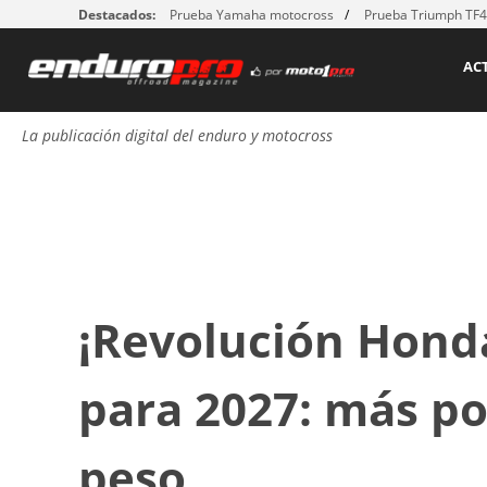
Destacados:
Prueba Yamaha motocross
Prueba Triumph TF
AC
La publicación digital del enduro y motocross
¡Revolución Hond
para 2027: más p
peso