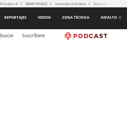
0 Enduro R
BMW F450GS
Iniciación al Enduro
Motos MX para emp
REPORTAJES
VIDEOS
ZONA TÉCNICA
ASFALTO
Buscar
Suscríbete