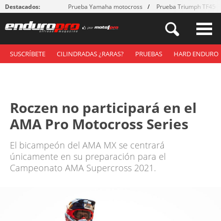
Destacados:
Prueba Yamaha motocross
Prueba Triumph TF450
SUSCRÍBETE
CILINDRADAS ¿RARAS?
PRUEBAS
HARD ENDURO
Roczen no participará en el
AMA Pro Motocross Series
El bicampeón del AMA MX se centrará
únicamente en su preparación para el
Campeonato AMA Supercross 2021.