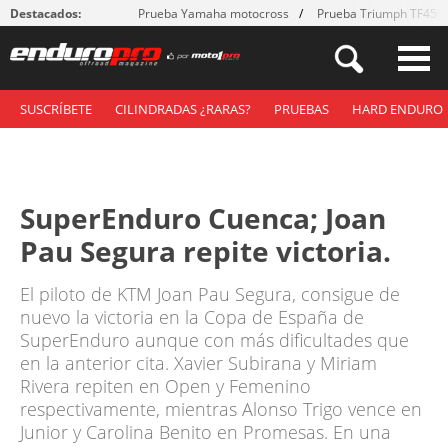
Destacados:
Prueba Yamaha motocross
Prueba Triumph TF450
SUSCRÍBETE
CILINDRADAS ¿RARAS?
PRUEBAS
HARD ENDURO
SuperEnduro Cuenca; Joan
Pau Segura repite victoria.
El piloto de KTM Joan Pau Segura, consigue de
nuevo la victoria en la Copa de España de
SuperEnduro aunque con más dificultades que
en la anterior cita. Xavier Subirana y Miriam
Rivera repiten en Open y Femenino
respectivamente, mientras Alonso Trigo vence en
Junior y Carolina Benito en Promesas. En una