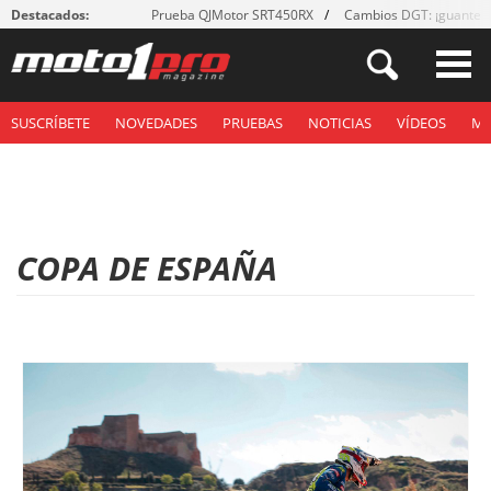
Destacados:
Prueba QJMotor SRT450RX
Cambios DGT: ¡guantes
SUSCRÍBETE
NOVEDADES
PRUEBAS
NOTICIAS
VÍDEOS
M
COPA DE ESPAÑA