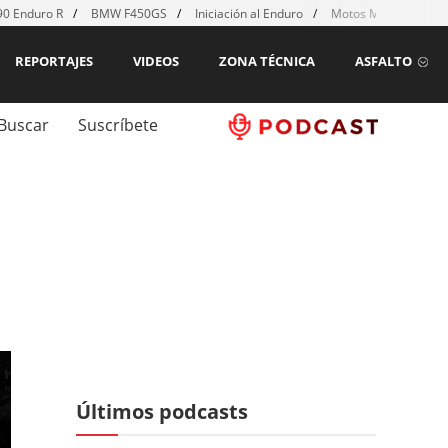
0 Enduro R
BMW F450GS
Iniciación al Enduro
Motos MX para emp
REPORTAJES
VIDEOS
ZONA TÉCNICA
ASFALTO
Buscar
Suscríbete
Últimos podcasts