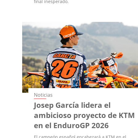
final inesperado.
Noticias
Josep García lidera el
ambicioso proyecto de KTM
en el EnduroGP 2026
El campeón español encabezará a KTM en el