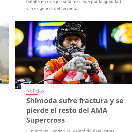
batalla en una jornada marcada por la igualdad
y la exigencia del terreno.
Noticias
Shimoda sufre fractura y se
pierde el resto del AMA
Supercross
El piloto de Honda HRC estará de baja varias