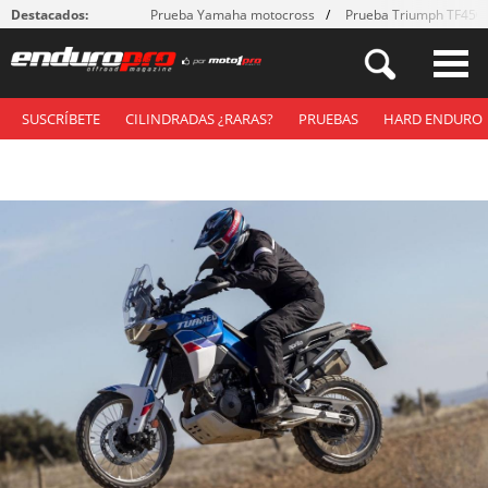
Destacados:
Prueba Yamaha motocross
Prueba Triumph TF450
SUSCRÍBETE
CILINDRADAS ¿RARAS?
PRUEBAS
HARD ENDURO