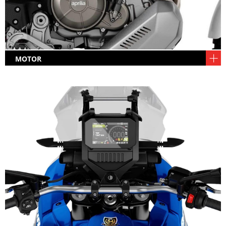
MOTOR
Tercera versión del motor RS660, después de la
deportiva RS y la nakedTuono, aquí con 80
elásticos y dóciles caballos, excelente adaptación
para una trail.