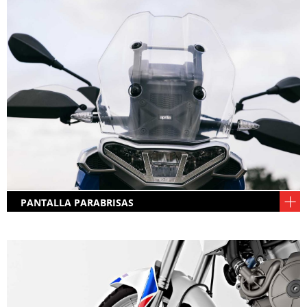
Toque retro con tapón de gasolina en
plástico...Para que las aventuras no se terminen
pronto, los 18 litros del depósito dan, con un
consumo que no pasa de 5L, para más de 300
kilómetros.
PANTALLA PARABRISAS
La pantalla parabrisas es discreta (transparente)
pero no es regulable, lástima.