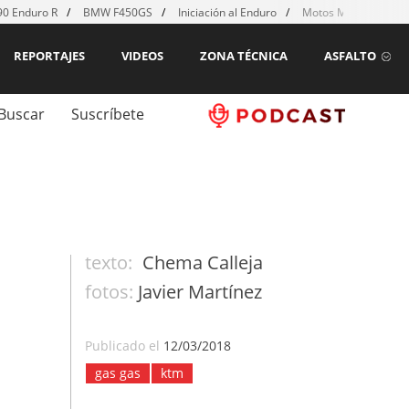
0 Enduro R
BMW F450GS
Iniciación al Enduro
Motos MX para emp
REPORTAJES
VIDEOS
ZONA TÉCNICA
ASFALTO
Buscar
Suscríbete
texto:
Chema Calleja
fotos:
Javier Martínez
Publicado el
12/03/2018
gas gas
ktm