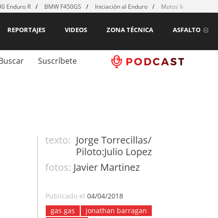
0 Enduro R
BMW F450GS
Iniciación al Enduro
Motos MX para emp
REPORTAJES
VIDEOS
ZONA TÉCNICA
ASFALTO
Buscar
Suscríbete
texto:
Jorge Torrecillas/
Piloto:Julio Lopez
fotos:
Javier Martinez
Publicado el
04/04/2018
gas gas
jonathan barragan