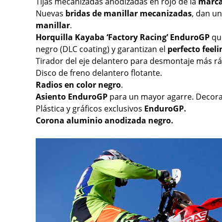
Tijas mecanizadas anodizadas en rojo de la
marca
Nuevas
bridas de manillar mecanizadas
, dan un
manillar
.
Horquilla Kayaba ‘Factory Racing’ EnduroGP
que
negro (DLC coating) y garantizan el
perfecto feeli
Tirador del eje delantero para desmontaje más rá
Disco de freno delantero flotante.
Radios en color negro
.
Asiento EnduroGP
para un mayor agarre. Decorac
Plástica y gráficos exclusivos
EnduroGP.
Corona aluminio anodizada negro.