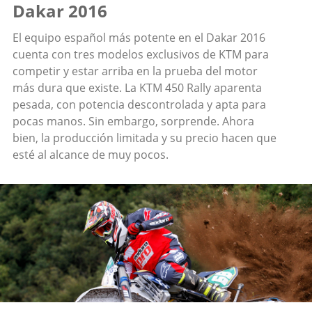
Dakar 2016
El equipo español más potente en el Dakar 2016
cuenta con tres modelos exclusivos de KTM para
competir y estar arriba en la prueba del motor
más dura que existe. La KTM 450 Rally aparenta
pesada, con potencia descontrolada y apta para
pocas manos. Sin embargo, sorprende. Ahora
bien, la producción limitada y su precio hacen que
esté al alcance de muy pocos.