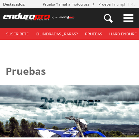
Destacados:
Prueba Yamaha motocross
Prueba Triumph TF450
SUSCRÍBETE
CILINDRADAS ¿RARAS?
PRUEBAS
HARD ENDURO
Pruebas
Páginas