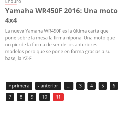
Enduro
Yamaha WR450F 2016: Una moto
4x4
La nueva Yamaha WR450F es la última carta que
pone sobre la mesa la firma nipona. Una moto que
no pierde la forma de ser de los anteriores
modelos pero que se pone en forma gracias a su
base, la YZ-F.
« primera
‹ anterior
…
3
4
5
6
7
8
9
10
11