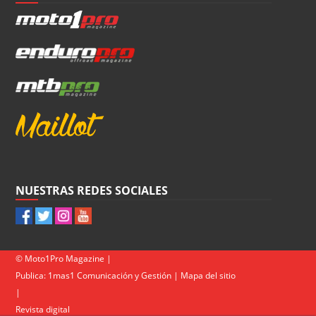
NUESTRAS REDES SOCIALES
© Moto1Pro Magazine |
Publica:
1mas1 Comunicación y Gestión
|
Mapa del sitio
|
Revista digital