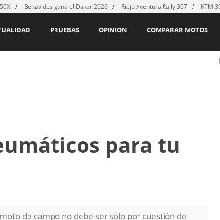
450X
Benavides gana el Dakar 2026
Rieju Aventura Rally 307
KTM 39
TUALIDAD
PRUEBAS
OPINIÓN
COMPARAR MOTOS
eumáticos para tu
 moto de campo no debe ser sólo por cuestión de