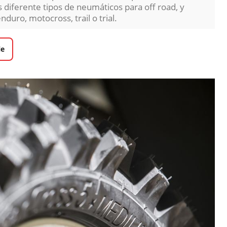
 diferente tipos de neumáticos para off road, y
nduro, motocross, trail o trial.
le