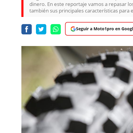
dinero. En este reportaje vamos a repasar los
también sus principales características para e
Seguir a Moto1pro en Goog