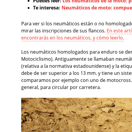
Puedes leer:
Los neumáticos de la moto: 
Te interesa:
Neumáticos de moto: compues
Para ver si los neumáticos están o no homologado
mirar las inscripciones de sus flancos.
En este art
encontrarás en los neumáticos, y cómo leerlo.
Los neumáticos homologados para enduro se den
Motociclismo). Antiguamente se llamaban neumáti
(relativa a la normativa estadounidense) y la etiq
debe de ser superior a los 13 mm. y tiene un sist
comparamos por ejemplo con uno de motocross. Lo
general, para circular por carretera.