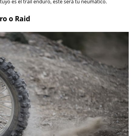
uyo es el trail enduro, este será tu neumático.
o o Raid