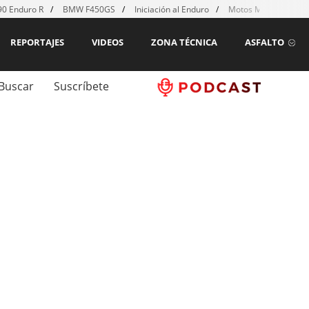
0 Enduro R
BMW F450GS
Iniciación al Enduro
Motos MX para emp
REPORTAJES
VIDEOS
ZONA TÉCNICA
ASFALTO
Buscar
Suscríbete