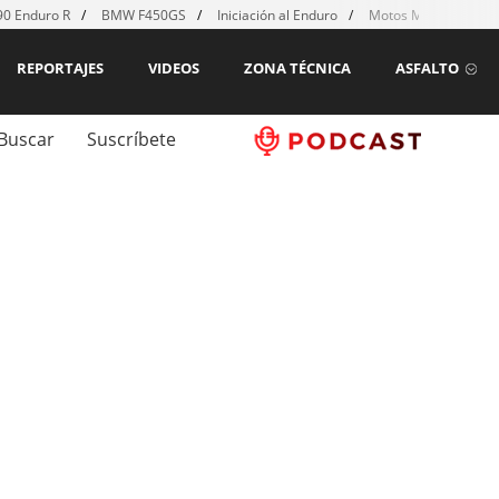
0 Enduro R
BMW F450GS
Iniciación al Enduro
Motos MX para emp
REPORTAJES
VIDEOS
ZONA TÉCNICA
ASFALTO
Buscar
Suscríbete