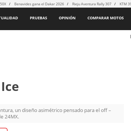
450X
Benavides gana el Dakar 2026
Rieju Aventura Rally 307
KTM 39
TUALIDAD
PRUEBAS
OPINIÓN
COMPARAR MOTOS
Ice
tura, un diseño asimétrico pensado para el off –
 de 24MX.