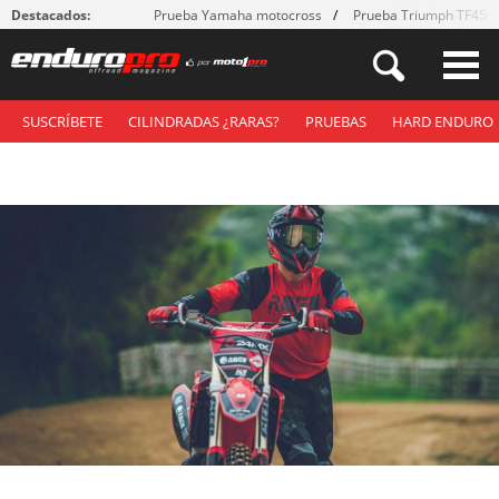
Destacados:
Prueba Yamaha motocross
Prueba Triumph TF450
SUSCRÍBETE
CILINDRADAS ¿RARAS?
PRUEBAS
HARD ENDURO