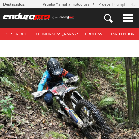
Destacados:
Prueba Yamaha motocross
Prueba Triumph TF450
SUSCRÍBETE
CILINDRADAS ¿RARAS?
PRUEBAS
HARD ENDURO