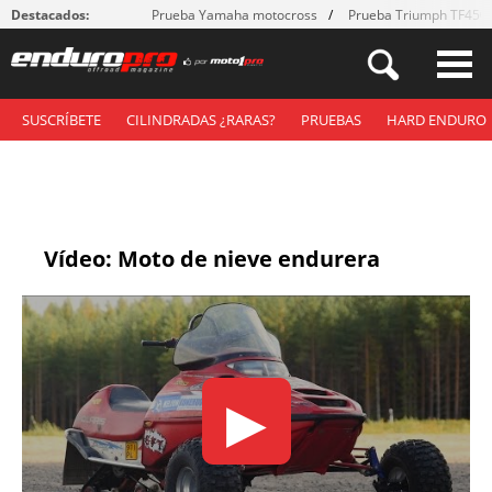
Destacados:
Prueba Yamaha motocross
Prueba Triumph TF450
SUSCRÍBETE
CILINDRADAS ¿RARAS?
PRUEBAS
HARD ENDURO
Vídeo: Moto de nieve endurera
▶