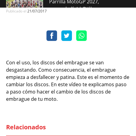
Parrilla MotoGP 2027,
¡menudo lío! | Diálogos
Publicado el
21/07/2017
Sobre Ruedas
Competición
Técnica: la suspensión BMW
Telelever… ¿qué es y cómo
funciona?
Curiosidades
Con el uso, los discos del embrague se van
desgastando. Como consecuencia, el embrague
Mitos mecánicos… que te
empieza a desfallecer y patina. Este es el momento de
cuestan dinero
cambiar los discos. En este vídeo te explicamos paso
Curiosidades
a paso cómo hacer el cambio de los discos de
La “Magia” de las 24 Horas de
embrague de tu moto.
Montjuïc
Curiosidades
¿Cuál es la mejor MotoGP? |
Relacionados
Diálogos Sobre Ruedas