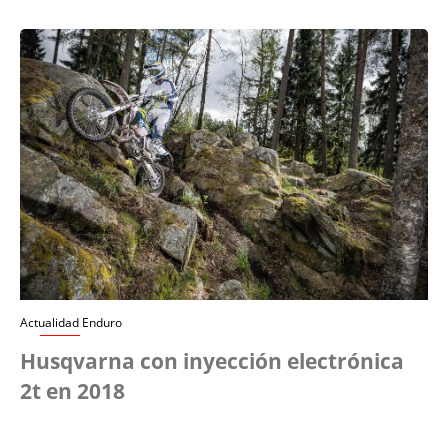
Competición
Marc, Martín o Marco ¡hagan
sus apuestas! | Diálogos
Sobre Ruedas
Competición
Sanción a Bezzecchi…
¿Máximo rectifica? | Diálogos
Sobre Ruedas
Competición
Actualidad Enduro
Husqvarna con inyección electrónica
2t en 2018