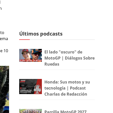
l
n
nto
Últimos podcasts
trema
le 10
El lado "oscuro" de
MotoGP | Diálogos Sobre
Ruedas
Honda: Sus motos y su
tecnología | Podcast
Charlas de Redacción
Parrilla MotoGP 2027,