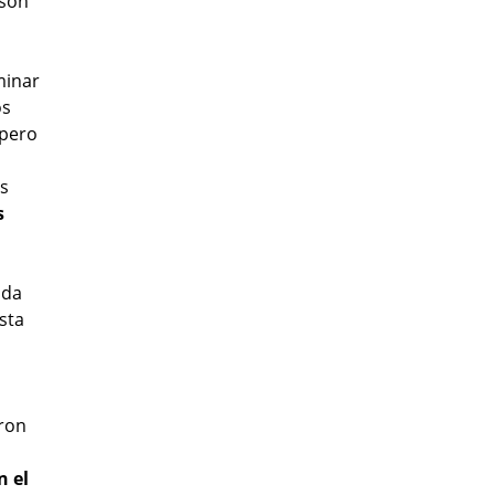
 son
minar
os
 pero
os
s
nda
sta
ron
n el