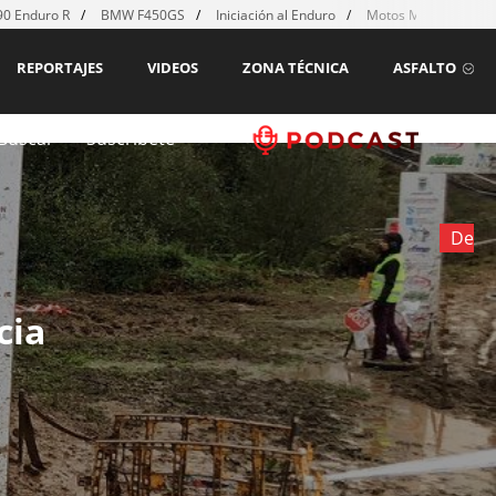
0 Enduro R
BMW F450GS
Iniciación al Enduro
Motos MX para emp
REPORTAJES
VIDEOS
ZONA TÉCNICA
ASFALTO
Buscar
Suscríbete
De
cia