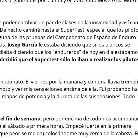
eras organizadas por Canda y el Moto Club Movete Na Moto
s poder cambiar un par de clases en la universidad y así ca
 De hecho caminé hasta el SuperTest, especial que los pilot
inguna de las pruebas del Campeonato de España de Enduro
os.
Josep García
le estaba diciendo que si los troncos se
vacilaba diciendo que los “endureros” de hoy en día estábam
ecidió que el SuperTest sólo lo iban a realizar los piloto
mpeonato. El viernes por la mañana y con una lluvia treme
a moto y ver mis sensaciones encima de ella. Fui probando ha
s mapas de potencia y la dureza de las suspensiones. Todo
 el fin de semana
, pero por encima de todo nos acompaña
e el sábado a primera hora). Empecé fuerte en la primera
 que peor se me da) colocándome muy cerca de la cabeza.
E