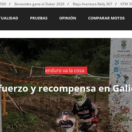
450X
Benavides gana el Dakar 2026
Rieju Aventura Rally 307
KTM 39
TUALIDAD
PRUEBAS
OPINIÓN
COMPARAR MOTOS
enduro va la cosa
fuerzo y recompensa en Gali