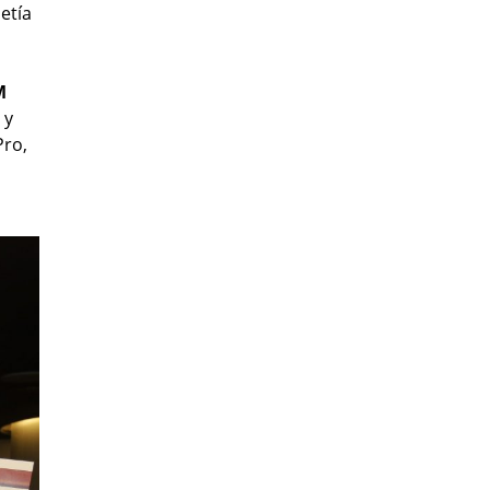
etía
M
 y
Pro,