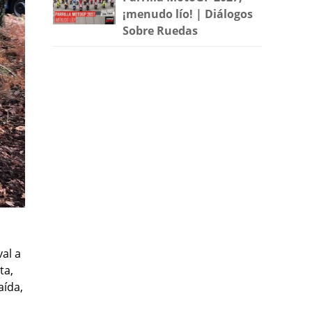
¡menudo lío! | Diálogos
Sobre Ruedas
val a
ta,
aída,