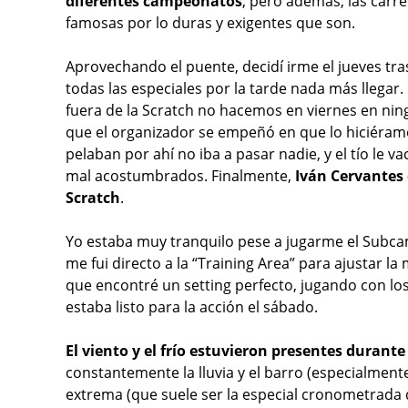
diferentes campeonatos
; pero además, las carr
famosas por lo duras y exigentes que son.
Aprovechando el puente, decidí irme el jueves tra
todas las especiales por la tarde nada más llegar.
fuera de la Scratch no hacemos en viernes en n
que el organizador se empeñó en que lo hiciéram
pelaban por ahí no iba a pasar nadie, y el tío le 
mal acostumbrados. Finalmente,
Iván Cervantes d
Scratch
.
Yo estaba muy tranquilo pese a jugarme el Subca
me fui directo a la “Training Area” para ajustar l
que encontré un setting perfecto, jugando con lo
estaba listo para la acción el sábado.
El viento y el frío estuvieron presentes durante
constantemente la lluvia y el barro (especialment
extrema (que suele ser la especial cronometrada