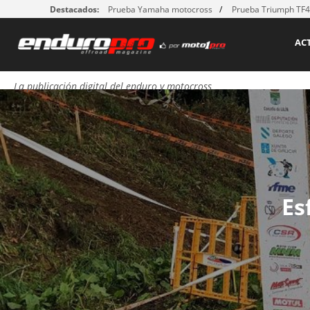
Destacados:
Prueba Yamaha motocross
Prueba Triumph TF
AC
La publicación digital del enduro y motocross
ma
Es