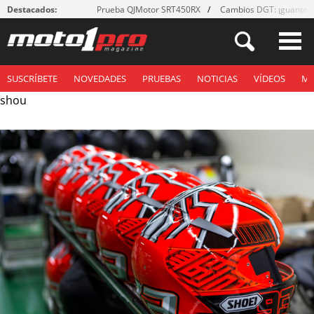
Destacados:
Prueba QJMotor SRT450RX
Cambios DGT: ¡guantes
SUSCRÍBETE
NOVEDADES
PRUEBAS
NOTICIAS
VÍDEOS
M
shou