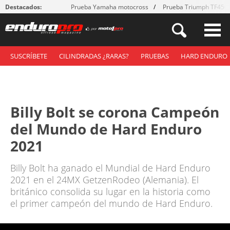
Destacados:
Prueba Yamaha motocross
Prueba Triumph TF450
SUSCRÍBETE
CILINDRADAS ¿RARAS?
PRUEBAS
HARD ENDURO
Billy Bolt se corona Campeón
del Mundo de Hard Enduro
2021
Billy Bolt ha ganado el Mundial de Hard Enduro
2021 en el 24MX GetzenRodeo (Alemania). El
británico consolida su lugar en la historia como
el primer campeón del mundo de Hard Enduro.