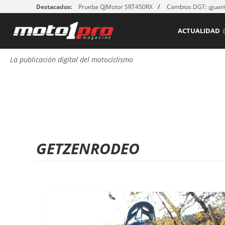
Destacados:
Prueba QJMotor SRT450RX
Cambios DGT: ¡guant
ACTUALIDAD
La publicación digital del motociclismo
GETZENRODEO
P
á