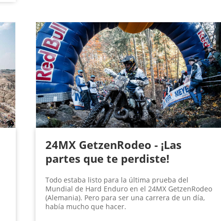
24MX GetzenRodeo - ¡Las
partes que te perdiste!
Todo estaba listo para la última prueba del
Mundial de Hard Enduro en el 24MX GetzenRodeo
(Alemania). Pero para ser una carrera de un día,
a
había mucho que hacer.