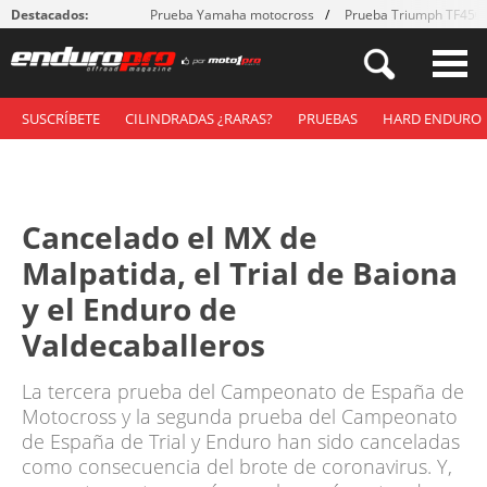
Destacados:
Prueba Yamaha motocross
Prueba Triumph TF450
SUSCRÍBETE
CILINDRADAS ¿RARAS?
PRUEBAS
HARD ENDURO
Cancelado el MX de
Malpatida, el Trial de Baiona
y el Enduro de
Valdecaballeros
La tercera prueba del Campeonato de España de
Motocross y la segunda prueba del Campeonato
de España de Trial y Enduro han sido canceladas
como consecuencia del brote de coronavirus. Y,