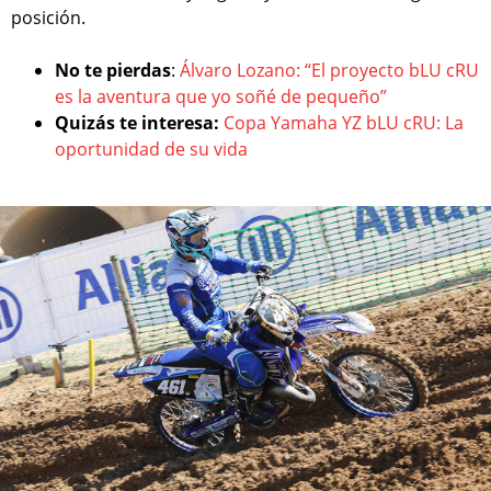
posición.
No te pierdas
:
Álvaro Lozano: “El proyecto bLU cRU
es la aventura que yo soñé de pequeño”
Quizás te interesa:
Copa Yamaha YZ bLU cRU: La
oportunidad de su vida