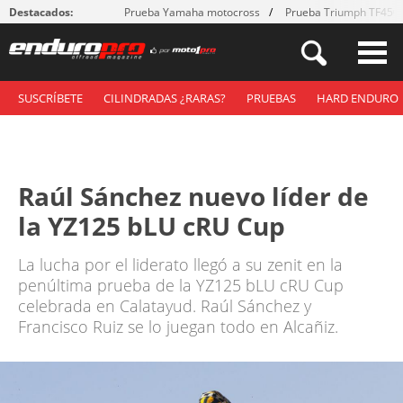
Destacados:
Prueba Yamaha motocross
Prueba Triumph TF450
SUSCRÍBETE
CILINDRADAS ¿RARAS?
PRUEBAS
HARD ENDURO
Raúl Sánchez nuevo líder de
la YZ125 bLU cRU Cup
La lucha por el liderato llegó a su zenit en la
penúltima prueba de la YZ125 bLU cRU Cup
celebrada en Calatayud. Raúl Sánchez y
Francisco Ruiz se lo juegan todo en Alcañiz.