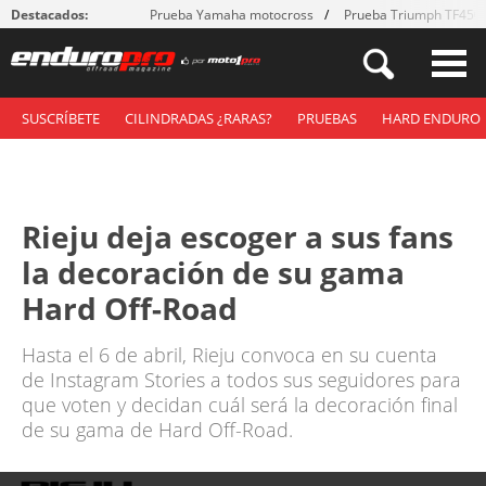
Destacados:
Prueba Yamaha motocross
Prueba Triumph TF450
SUSCRÍBETE
CILINDRADAS ¿RARAS?
PRUEBAS
HARD ENDURO
Rieju deja escoger a sus fans
la decoración de su gama
Hard Off-Road
Hasta el 6 de abril, Rieju convoca en su cuenta
de Instagram Stories a todos sus seguidores para
que voten y decidan cuál será la decoración final
de su gama de Hard Off-Road.