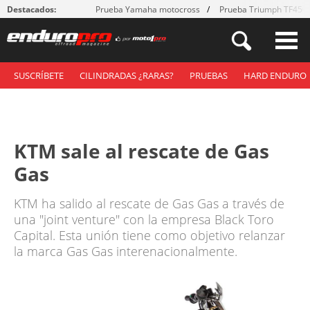
Destacados:
Prueba Yamaha motocross
Prueba Triumph TF450
SUSCRÍBETE
CILINDRADAS ¿RARAS?
PRUEBAS
HARD ENDURO
KTM sale al rescate de Gas
Gas
KTM ha salido al rescate de Gas Gas a través de
una "joint venture" con la empresa Black Toro
Capital. Esta unión tiene como objetivo relanzar
la marca Gas Gas interenacionalmente.