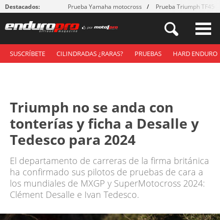
Destacados:
Prueba Yamaha motocross
Prueba Triumph TF450
SUSCRÍBETE
CILINDRADAS ¿RARAS?
PRUEBAS
HARD ENDURO
Triumph no se anda con
tonterías y ficha a Desalle y
Tedesco para 2024
El departamento de carreras de la firma británica
ha confirmado sus pilotos de pruebas de cara a
los mundiales de MXGP y SuperMotocross 2024:
Clément Desalle e Ivan Tedesco.