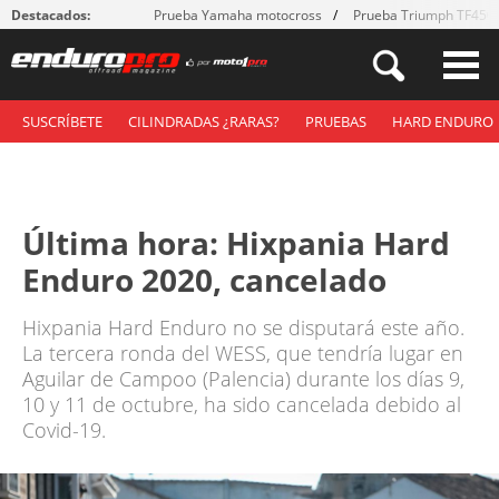
Destacados:
Prueba Yamaha motocross
Prueba Triumph TF450
SUSCRÍBETE
CILINDRADAS ¿RARAS?
PRUEBAS
HARD ENDURO
Última hora: Hixpania Hard
Enduro 2020, cancelado
Hixpania Hard Enduro no se disputará este año.
La tercera ronda del WESS, que tendría lugar en
Aguilar de Campoo (Palencia) durante los días 9,
10 y 11 de octubre, ha sido cancelada debido al
Covid-19.