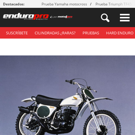
Destacados:
Prueba Yamaha motocross
Prueba Triumph TF450
SUSCRÍBETE
CILINDRADAS ¿RARAS?
PRUEBAS
HARD ENDURO