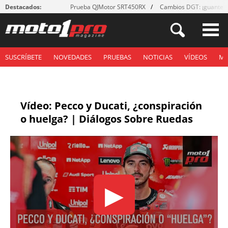
Destacados:
Prueba QJMotor SRT450RX
Cambios DGT: ¡guantes
SUSCRÍBETE
NOVEDADES
PRUEBAS
NOTICIAS
VÍDEOS
M
Vídeo: Pecco y Ducati, ¿conspiración
o huelga? | Diálogos Sobre Ruedas
▶