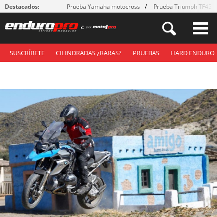
Destacados:
Prueba Yamaha motocross
Prueba Triumph TF450
SUSCRÍBETE
CILINDRADAS ¿RARAS?
PRUEBAS
HARD ENDURO