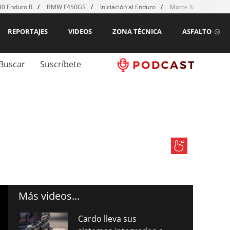
0 Enduro R
BMW F450GS
Iniciación al Enduro
Motos MX para emp
REPORTAJES
VIDEOS
ZONA TÉCNICA
ASFALTO
Buscar
Suscríbete
Más videos...
Cardo lleva sus