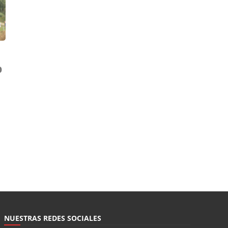
¿el duelo del siglo? |
Diálogos Sobre
Ruedas
Competición
¡Forza Marc! |
b
Diálogos Sobre
Ruedas
Competición
Yamaha reunirá en
Misano algunas de las
motos más
legendarias de su
historia
Curiosidades
NUESTRAS REDES SOCIALES