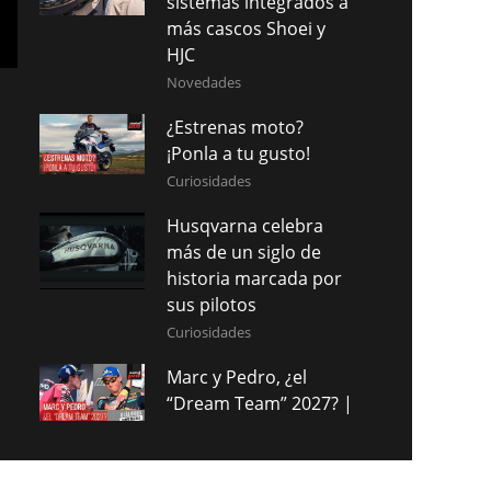
sistemas integrados a
más cascos Shoei y
HJC
Novedades
¿Estrenas moto?
¡Ponla a tu gusto!
Curiosidades
Husqvarna celebra
más de un siglo de
historia marcada por
sus pilotos
Curiosidades
Marc y Pedro, ¿el
“Dream Team” 2027? |
Diálogos Sobre
Ruedas
Competición