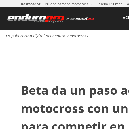
Destacados:
Prueba Yamaha motocross
Prueba Triumph TF
AC
La publicación digital del enduro y motocross
Beta da un paso a
motocross con un
para competir en