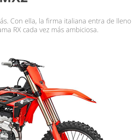
 Con ella, la firma italiana entra de lleno
gama RX cada vez más ambiciosa.