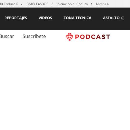
0 Enduro R
BMW F450GS
Iniciación al Enduro
Motos MX para emp
REPORTAJES
VIDEOS
ZONA TÉCNICA
ASFALTO
Buscar
Suscríbete