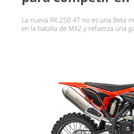
La nueva RX 250 4T no es una Beta más.
en la batalla de MX2 y refuerza una 