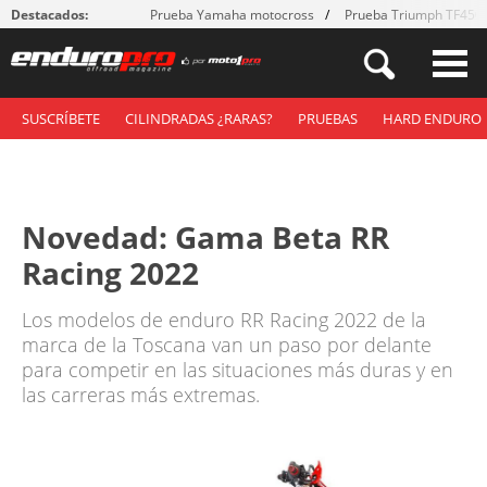
Destacados:
Prueba Yamaha motocross
Prueba Triumph TF450
SUSCRÍBETE
CILINDRADAS ¿RARAS?
PRUEBAS
HARD ENDURO
Novedad: Gama Beta RR
Racing 2022
Los modelos de enduro RR Racing 2022 de la
marca de la Toscana van un paso por delante
para competir en las situaciones más duras y en
las carreras más extremas.