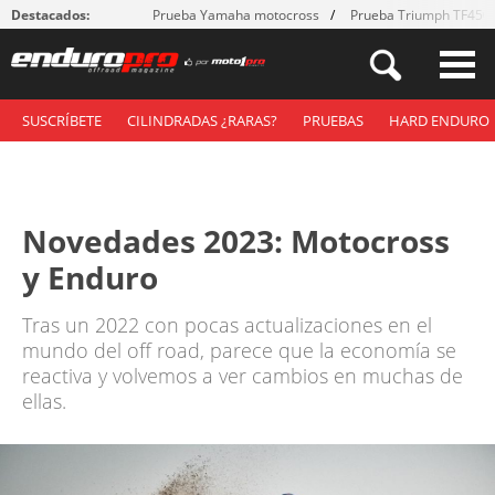
Destacados:
Prueba Yamaha motocross
Prueba Triumph TF450
SUSCRÍBETE
CILINDRADAS ¿RARAS?
PRUEBAS
HARD ENDURO
Novedades 2023: Motocross
y Enduro
Tras un 2022 con pocas actualizaciones en el
mundo del off road, parece que la economía se
reactiva y volvemos a ver cambios en muchas de
ellas.